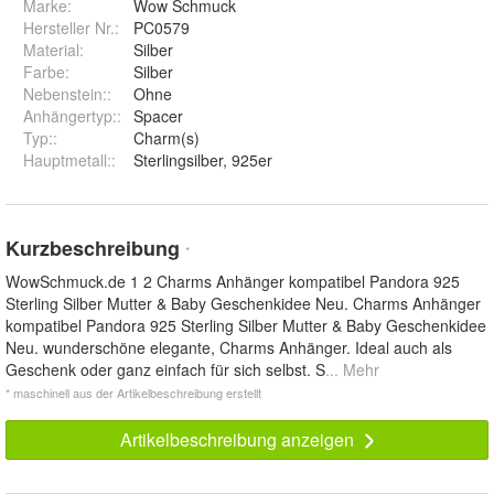
Marke:
Wow Schmuck
Hersteller Nr.:
PC0579
Material
:
Silber
Farbe
:
Silber
Nebenstein:
:
Ohne
Anhängertyp:
:
Spacer
Typ:
:
Charm(s)
Hauptmetall:
:
Sterlingsilber, 925er
Kurzbeschreibung
*
WowSchmuck.de 1 2 Charms Anhänger kompatibel Pandora 925
Sterling Silber Mutter & Baby Geschenkidee Neu. Charms Anhänger
kompatibel Pandora 925 Sterling Silber Mutter & Baby Geschenkidee
Neu. wunderschöne elegante, Charms Anhänger. Ideal auch als
Geschenk oder ganz einfach für sich selbst. S
... Mehr
* maschinell aus der Artikelbeschreibung erstellt
Artikelbeschreibung anzeigen