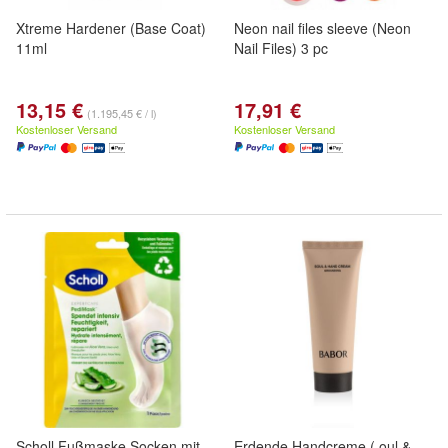
Xtreme Hardener (Base Coat)
Neon nail files sleeve (Neon
11ml
Nail Files) 3 pc
13,15 €
17,91 €
(1.195,45 € / l)
Kostenloser Versand
Kostenloser Versand
Scholl Fußmaske Socken mit
Erdende Handcreme ( oul &