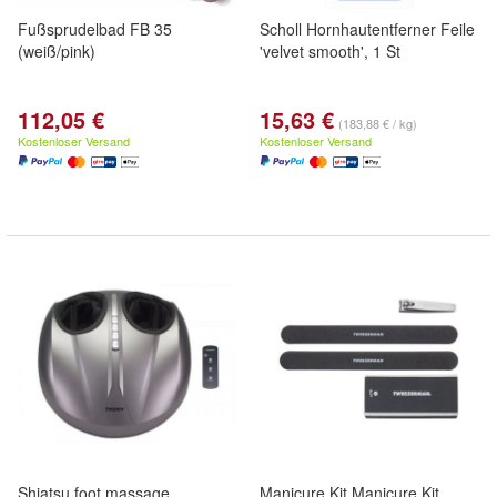
Fußsprudelbad FB 35
Scholl Hornhautentferner Feile
(weiß/pink)
'velvet smooth', 1 St
112,05 €
15,63 €
(183,88 € / kg)
Kostenloser Versand
Kostenloser Versand
Shiatsu foot massage
Manicure Kit Manicure Kit