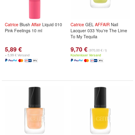
Catrice
Blush
Affair
Liquid 010
Catrice
GEL
AFFAIR
Nail
Pink Feelings 10 ml
Lacquer 033 You're The Lime
To My Tequila
5,89 €
9,70 €
(970,00 € / l)
+ 5,99 € Versand
Kostenloser Versand