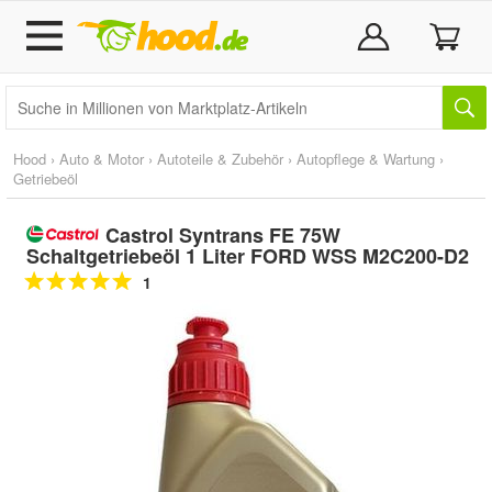
Hood
›
Auto & Motor
›
Autoteile & Zubehör
›
Autopflege & Wartung
›
Getriebeöl
Castrol Syntrans FE 75W
Schaltgetriebeöl 1 Liter FORD WSS M2C200-D2
1