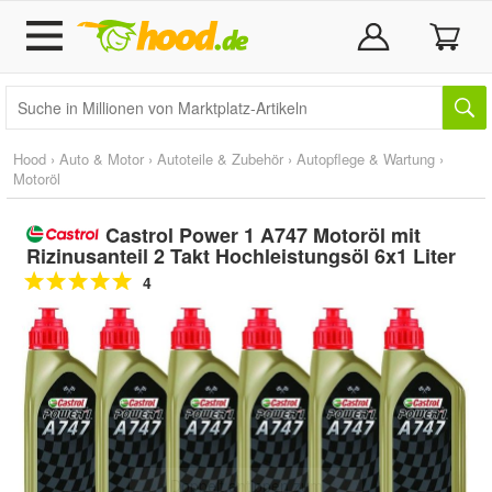
Hood
›
Auto & Motor
›
Autoteile & Zubehör
›
Autopflege & Wartung
›
Motoröl
Castrol Power 1 A747 Motoröl mit
Rizinusanteil 2 Takt Hochleistungsöl 6x1 Liter
4
Doppelt antippen zum