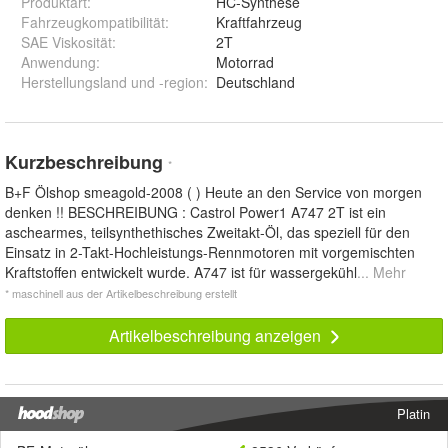
Produktart
:
HC-Synthese
Fahrzeugkompatibilität
:
Kraftfahrzeug
SAE Viskosität
:
2T
Anwendung
:
Motorrad
Herstellungsland und -region
:
Deutschland
Kurzbeschreibung
*
B+F Ölshop smeagold-2008 ( ) Heute an den Service von morgen
denken !! BESCHREIBUNG : Castrol Power1 A747 2T ist ein
aschearmes, teilsynthethisches Zweitakt-Öl, das speziell für den
Einsatz in 2-Takt-Hochleistungs-Rennmotoren mit vorgemischten
Kraftstoffen entwickelt wurde. A747 ist für wassergekühl
... Mehr
* maschinell aus der Artikelbeschreibung erstellt
Artikelbeschreibung anzeigen
Platin