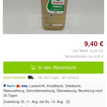
Doppelt antippen zum
vergrößern
9,40 €
inkl. MwSt. (9,40 €/l)
Versandkosten nur 4,90 €
In den Warenkorb
Sofort lieferbar
10+
Auf Lager
21
 verkauft
, Lastschrift, Kreditkarte, Debitkarte,
Ratenzahlung, Sofortüberweisung, Überweisung, Bezahlung nach
30 Tagen
Zustellung:
Di, 11. Aug. bis Do, 13. Aug.