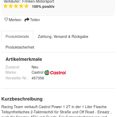
Verkäufer:
Frinken-Motorsport
100% positiv
Merken
Teilen
Produktdetails
Zahlung, Versand & Rückgabe
Produktsicherheit
Artikelmerkmale
Zustand:
Neu
Marke:
Castrol
Hersteller Nr.:
457356
Kurzbeschreibung
*
Racing Team verkauft Castrol Power 1 2T in der 1 Liter Flasche.
Teilsynthetisches 2-Taktmischöl für Straße und Off Road - Einsatz ,
auch für Scooter, ATV und Quads. Für Getrenntschmierung und