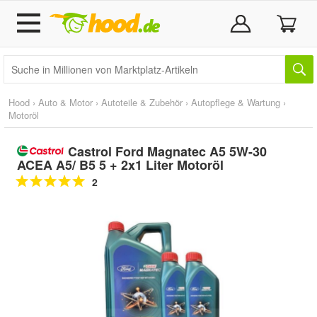
Hood
›
Auto & Motor
›
Autoteile & Zubehör
›
Autopflege & Wartung
›
Motoröl
Castrol Ford Magnatec A5 5W-30
ACEA A5/ B5 5 + 2x1 Liter Motoröl
2