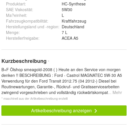
Produktart
:
HC-Synthese
SAE Viskosität
:
5W30
Ma?einheit
:
L
Fahrzeugkompatibilität
:
Kraftfahrzeug
Herstellungsland und -region
:
Deutschland
Menge
:
7 L
Herstellerfreigabe
:
ACEA A5
Kurzbeschreibung
*
B+F Ölshop smeagold-2008 ( ) Heute an den Service von morgen
denken !! BESCHREIBUNG : Ford - Castrol MAGNATEC 5W-30 A5
Verwendung für den Ford Transit 2012.75 (04 2012-) Diesel bei
Routinewartungen, Garantie-, Rückruf- und Gratisservicearbeiten
zwingend vorgeschrieben und vollständig rückwärtskompat
... Mehr
* maschinell aus der Artikelbeschreibung erstellt
Artikelbeschreibung anzeigen