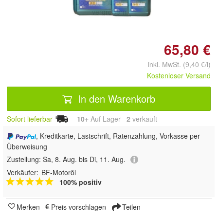
Doppelt antippen zum
vergrößern
65,80 €
inkl. MwSt. (9,40 €/l)
Kostenloser Versand
In den Warenkorb
Sofort lieferbar
10+
Auf Lager
2
 verkauft
, Kreditkarte, Lastschrift, Ratenzahlung, Vorkasse per
Überweisung
Zustellung:
Sa, 8. Aug. bis Di, 11. Aug.
Verkäufer:
BF-Motoröl
100% positiv
Merken
Preis vorschlagen
Teilen