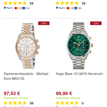
29
35
- 64%
- 23%
Damenarmbanduhr - Michael
Hugo Boss 1513878 Herrenuhr
Kors MK5735
97,53 €
99,99 €
Kostenloser Versand
Kostenloser Versand
38
3