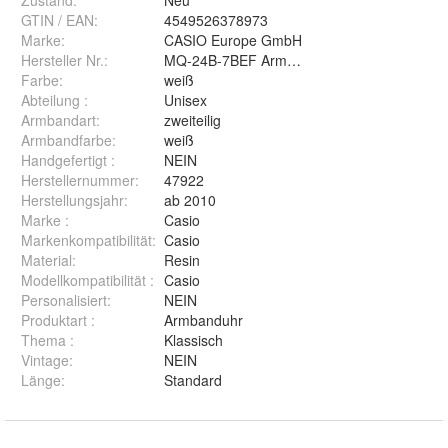
Zustand:
Neu
GTIN / EAN:
4549526378973
Marke:
CASIO Europe GmbH
Hersteller Nr.:
MQ-24B-7BEF Armbanduhr
Farbe
:
weiß
Abteilung
:
Unisex
Armbandart
:
zweiteilig
Armbandfarbe
:
weiß
Handgefertigt
:
NEIN
Herstellernummer
:
47922
Herstellungsjahr
:
ab 2010
Marke
:
Casio
Markenkompatibilität
:
Casio
Material
:
Resin
Modellkompatibilität
:
Casio
Personalisiert
:
NEIN
Produktart
:
Armbanduhr
Thema
:
Klassisch
Vintage
:
NEIN
Länge
:
Standard