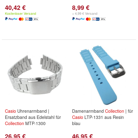
40,42 €
8,99 €
Kostenloser Versand
+ 4,99 € Versand
Casio
Uhrenarmband |
Damenarmband
Collection
| für
Ersatzband aus Edelstahl für
Casio
LTP-1331 aus Resin
Collection
MTP-1300
blau
26,95 €
46,95 €