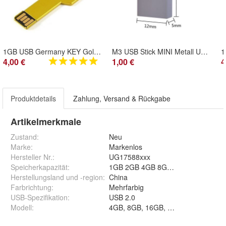
1GB USB Germany KEY Gold USB Stick Gold Schlüssel USB Flash Drive 2.0
M3 USB Stick MINI Metall USB Flash Drive 2.0 Ultra klein idealer Zusatzspeicher
4,00 €
1,00 €
4
Produktdetails
Zahlung, Versand & Rückgabe
Artikelmerkmale
Zustand:
Neu
Marke:
Markenlos
Hersteller Nr.:
UG17588xxx
Speicherkapazität
:
1GB 2GB 4GB 8GB 16GB 32GB 64G
Herstellungsland und -region
:
China
Farbrichtung
:
Mehrfarbig
USB-Spezifikation
:
USB 2.0
Modell
:
4