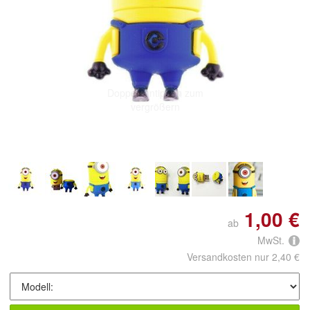
Doppelt antippen zum
vergrößern
1,00 €
ab
MwSt.
Versandkosten nur 2,40 €