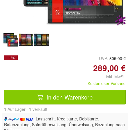
Doppelt antippen zum
vergrößern
- 5%
UVP:
305,00 €
289,00 €
inkl. MwSt.
Kostenloser Versand
In den Warenkorb
1
Auf Lager
1
 verkauft
, Lastschrift, Kreditkarte, Debitkarte,
Ratenzahlung, Sofortüberweisung, Überweisung, Bezahlung nach