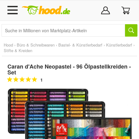
Hood
›
Büro & Schreibwaren
›
Bastel- & Künstlerbedarf
›
Künstlerbedarf
›
Stifte & Kreiden
Caran d'Ache Neopastel - 96 Ölpastellkreiden -
Set
1