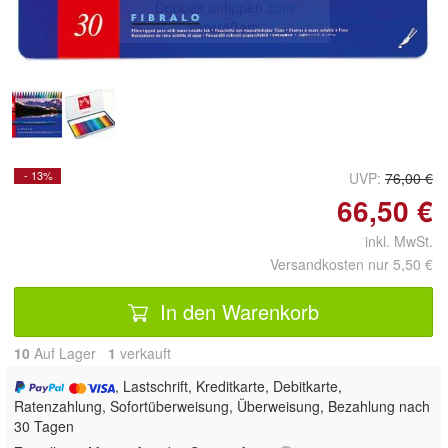
Doppelt antippen zum
vergrößern
- 13%
UVP:
76,00 €
66,50 €
inkl. MwSt.
Versandkosten nur 5,50 €
In den Warenkorb
10
Auf Lager
1
 verkauft
, Lastschrift, Kreditkarte, Debitkarte,
Ratenzahlung, Sofortüberweisung, Überweisung, Bezahlung nach
30 Tagen