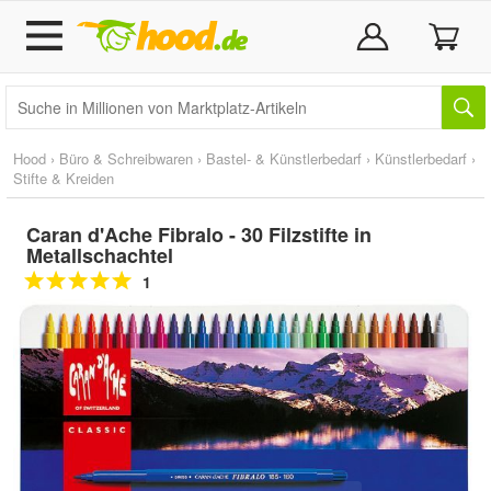
Hood
›
Büro & Schreibwaren
›
Bastel- & Künstlerbedarf
›
Künstlerbedarf
›
Stifte & Kreiden
Caran d'Ache Fibralo - 30 Filzstifte in
Metallschachtel
1