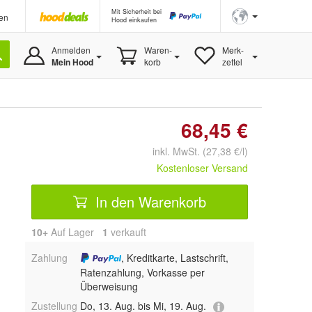
Mit Sicherheit bei
en
Hood einkaufen
Anmelden
Waren-
Merk-
Mein Hood
korb
zettel
68,45 €
inkl. MwSt. (27,38 €/l)
Kostenloser Versand
In den Warenkorb
10+
Auf Lager
1
 verkauft
Zahlung
, Kreditkarte, Lastschrift,
Ratenzahlung, Vorkasse per
Überweisung
Zustellung
Do, 13. Aug. bis Mi, 19. Aug.