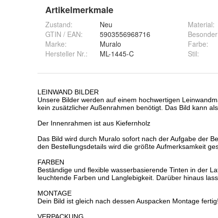
Artikelmerkmale
Zustand:
Neu
Material
:
GTIN / EAN:
5903556968716
Besonder
Marke:
Muralo
Farbe
:
Hersteller Nr.:
ML-1445-C
Stil
: