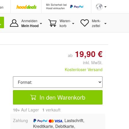
Mit Sicherheit bei
en
Hood einkaufen
Anmelden
Waren-
Merk-
Mein Hood
korb
zettel
19,90 €
ab
inkl. MwSt.
Kostenloser Versand
In den Warenkorb
10+
Auf Lager
1
 verkauft
Zahlung
, Lastschrift,
Kreditkarte, Debitkarte,