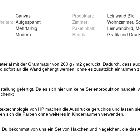
Canvas
Produktart
:
Leinwand Bild
heiten
:
Aufgespannt
Zimmer
:
Wohnzimmer, Sc
Mehrfarbig
Paketinhalt
:
Leinwandbild, 
Modern
Rubrik
:
Grafik und Druc