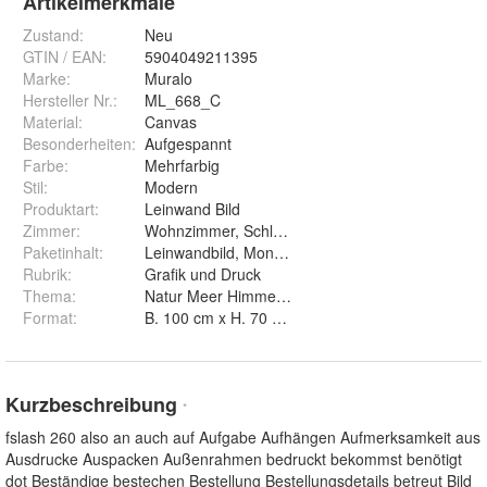
Artikelmerkmale
Zustand:
Neu
GTIN / EAN:
5904049211395
Marke:
Muralo
Hersteller Nr.:
ML_668_C
Material
:
Canvas
Besonderheiten
:
Aufgespannt
Farbe
:
Mehrfarbig
Stil
:
Modern
Produktart
:
Leinwand Bild
Zimmer
:
Wohnzimmer, Schlafzimmer, Arbeitszimmer
Paketinhalt
:
Leinwandbild, Montageelement
Rubrik
:
Grafik und Druck
Thema
:
Natur Meer Himmel Sonnenuntergang Insel
Format
:
B. 100 cm x H. 70 cm, B. 120 cm x H. 80 cm, B. 3
Kurzbeschreibung
*
fslash 260 also an auch auf Aufgabe Aufhängen Aufmerksamkeit aus
Ausdrucke Auspacken Außenrahmen bedruckt bekommst benötigt
dot Beständige bestechen Bestellung Bestellungsdetails betreut Bild