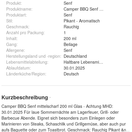
Produkt
:
Senf
Produktname
:
Camper BBQ Senf mittelscharf
Produktart
:
Senf
Stil
:
Pikant - Aromatisch
Geschmack
:
Rauchig
Anzahl pro Packung
:
1
Inhalt
:
200 ml
Gang
:
Beilage
Allergene
:
Senf
Herstellungsland und -region
:
Deutschland
Lebensmittelabteilung
:
Haltbare Lebensmittel
Ablaufdatum
:
30.01.2025
Länderküche/Region
:
Deutsch
Kurzbeschreibung
*
Camper BBQ Senf mittelscharf 200 ml Glas - Achtung MHD:
30.01.2025 Für laue Sommernächte am Lagerfeuer, Grill- oder
Barbecue Abende. Eignet sich besonders zum Einlegen oder
Marinieren von Steaks, Schaschlik und Grillgemüse, aber auch pur
aufs Baguette oder zum Toastbrot. Geschmack: Rauchig Pikant &n
...