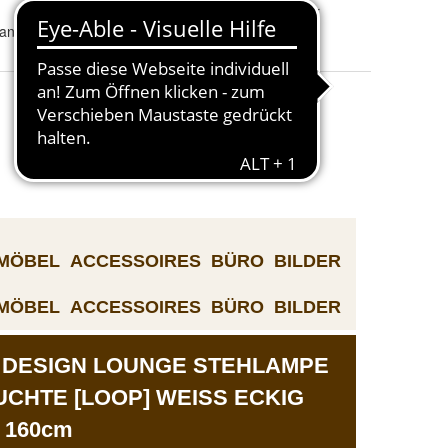
Zimmer
:
Arbeitszimmer
tandardlampe