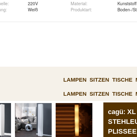
elle
:
220V
Material
:
Kunststoff
ung
:
Weiß
Produktart
:
Boden-/S