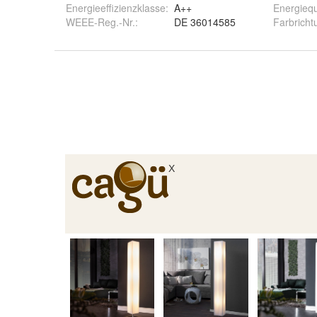
Energieeffizienzklasse:
A++
Energiequ
WEEE-Reg.-Nr.
:
DE 36014585
Farbricht