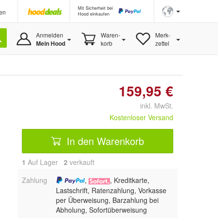
Mit Sicherheit bei
en
Hood einkaufen
Anmelden
Waren-
Merk-
Mein Hood
korb
zettel
159,95 €
inkl. MwSt.
Kostenloser Versand
In den Warenkorb
1
Auf Lager
2
 verkauft
Zahlung
,
, Kreditkarte,
Lastschrift, Ratenzahlung, Vorkasse
per Überweisung, Barzahlung bei
Abholung, Sofortüberweisung