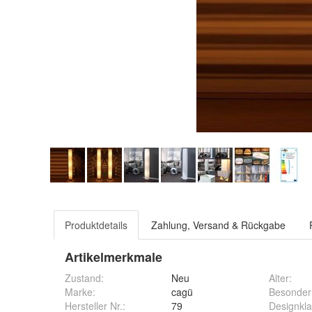
Produktdetails
Zahlung, Versand & Rückgabe
Artikelmerkmale
Zustand:
Neu
Alter
:
Marke:
cagü
Besonder
Hersteller Nr.:
79
Designkla