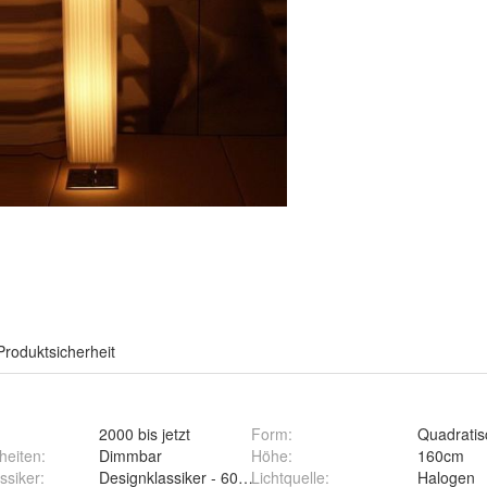
Produktsicherheit
2000 bis jetzt
Form
:
Quadratis
heiten
:
Dimmbar
Höhe
:
160cm
ssiker
:
Designklassiker - 60er & 70er
Lichtquelle
:
Halogen