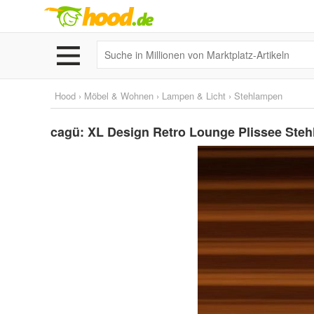
Hood
›
Möbel & Wohnen
›
Lampen & Licht
›
Stehlampen
cagü: XL Design Retro Lounge Plissee Ste