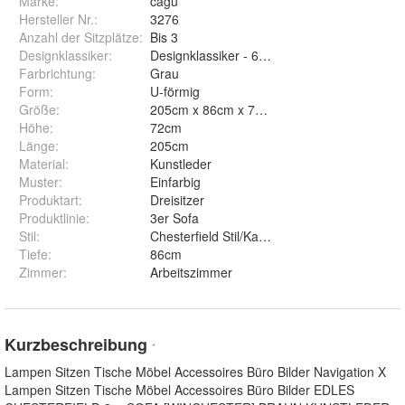
Marke:
cagü
Hersteller Nr.:
3276
Anzahl der Sitzplätze
:
Bis 3
Designklassiker
:
Designklassiker - 60er & 70er
Farbrichtung
:
Grau
Form
:
U-förmig
Größe
:
205cm x 86cm x 72cm (B x T x H)
Höhe
:
72cm
Länge
:
205cm
Material
:
Kunstleder
Muster
:
Einfarbig
Produktart
:
Dreisitzer
Produktlinie
:
3er Sofa
Stil
:
Chesterfield Stil/Kapitoniert
Tiefe
:
86cm
Zimmer
:
Arbeitszimmer
Kurzbeschreibung
*
Lampen Sitzen Tische Möbel Accessoires Büro Bilder Navigation X
Lampen Sitzen Tische Möbel Accessoires Büro Bilder EDLES