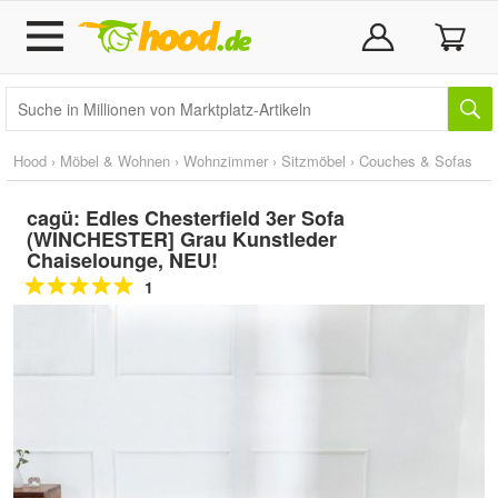
Hood
›
Möbel & Wohnen
›
Wohnzimmer
›
Sitzmöbel
›
Couches & Sofas
cagü: Edles Chesterfield 3er Sofa
(WINCHESTER] Grau Kunstleder
Chaiselounge, NEU!
1