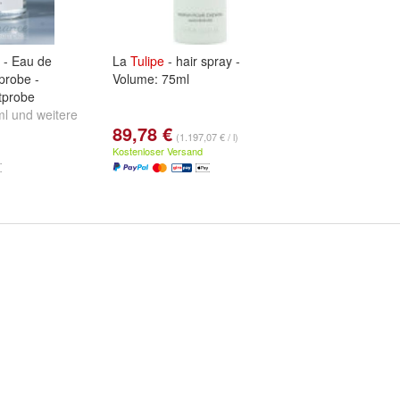
- Eau de
La
Tulipe
- hair spray -
probe -
Volume: 75ml
tprobe
ml
und
weitere
89,78 €
(1.197,07 € / l)
Kostenloser Versand