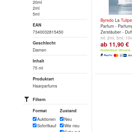
20ml
2ml
5ml
Byredo
La
Tulipe
EAN
Parfum - Parfum
7340032815450
Zerstäuber - Duf
ml:
2ml
,
5ml
,
10
Geschlecht
ab 11,90 €
...
Damen
Kostenloser Versand
Inhalt
75 ml
Produktart
Haarparfums
Filtern
Format
Zustand
Auktionen
Neu
Sofortkauf
Wie neu