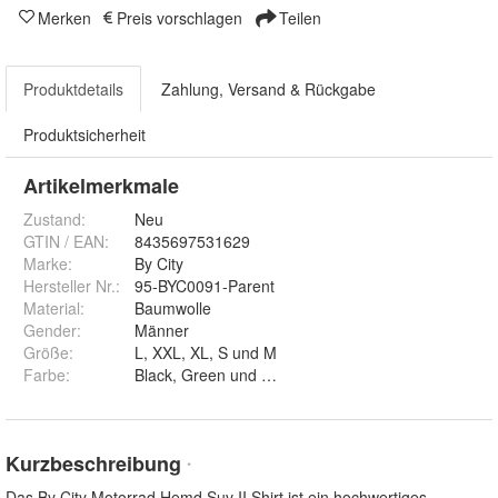
Merken
Preis vorschlagen
Teilen
Produktdetails
Zahlung, Versand & Rückgabe
Produktsicherheit
Artikelmerkmale
Zustand:
Neu
GTIN / EAN:
8435697531629
Marke:
By City
Hersteller Nr.:
95-BYC0091-Parent
Material
:
Baumwolle
Gender
:
Männer
Größe
:
L, XXL, XL, S und M
Farbe
:
Black, Green und Beige
Kurzbeschreibung
*
Das By City Motorrad Hemd Suv II Shirt ist ein hochwertiges