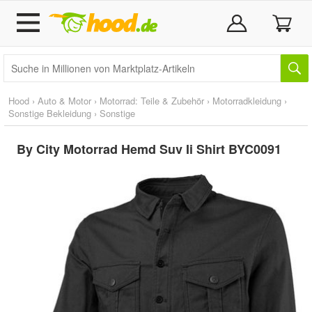
Hood
›
Auto & Motor
›
Motorrad: Teile & Zubehör
›
Motorradkleidung
›
Sonstige Bekleidung
›
Sonstige
By City Motorrad Hemd Suv Ii Shirt BYC0091