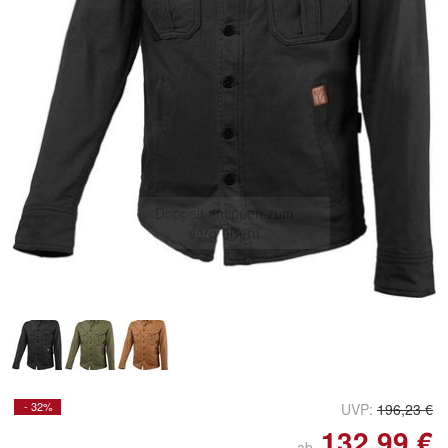
Doppelt antippen zum
vergrößern
- 32%
UVP:
196,23 €
132,99 €
ab