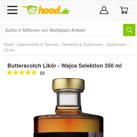
Hood
›
Lebensmittel & Genuss
›
Getränke & Spirituosen
›
Spirituosen
›
Liköre
Butterscotch Likör - Wajos Selektion 350 ml
23