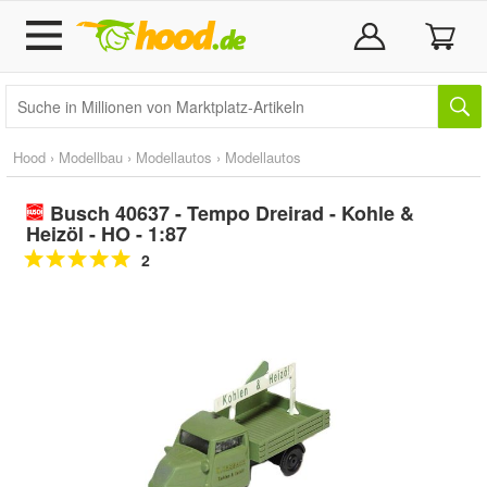
Hood
›
Modellbau
›
Modellautos
›
Modellautos
Busch 40637 - Tempo Dreirad - Kohle &
Heizöl - HO - 1:87
2