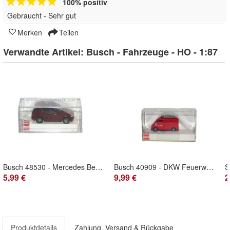
100% positiv
Gebraucht - Sehr gut
Merken
Teilen
Verwandte Artikel:
Busch - Fahrzeuge - HO - 1:87
Busch 48530 - Mercedes Benz ML 500 M-Klasse Facelift - HO - 1:87 - Originalverpackung
Busch 40909 - DKW Feuerwehr - Rot - Einsatzwagen - HO - 1:87 - Originalverpackung
5,99 €
9,99 €
2
Produktdetails
Zahlung, Versand & Rückgabe