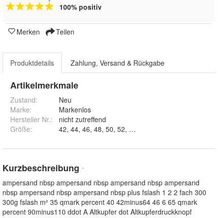
100% positiv
Merken
Teilen
Produktdetails
Zahlung, Versand & Rückgabe
Artikelmerkmale
Zustand:
Neu
Marke:
Markenlos
Hersteller Nr.:
nicht zutreffend
Größe
:
Kurzbeschreibung
*
ampersand nbsp ampersand nbsp ampersand nbsp ampersand
nbsp ampersand nbsp ampersand nbsp plus fslash 1 2 2 fach 300
300g fslash m² 35 qmark percent 40 42minus64 46 6 65 qmark
percent 90minus110 ddot A Altkupfer dot Altkupferdruckknopf