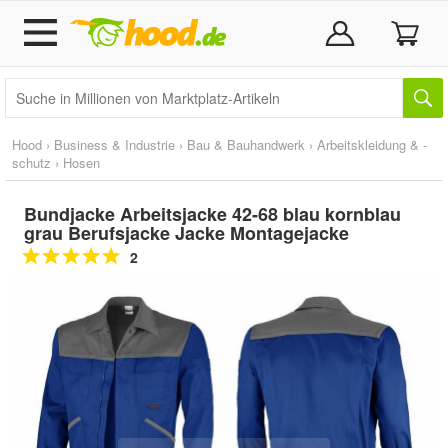
Hood
›
Business & Industrie
›
Bau & Bauhandwerk
›
Arbeitskleidung & -
schutz
›
Hosen
Bundjacke Arbeitsjacke 42-68 blau kornblau
grau Berufsjacke Jacke Montagejacke
2