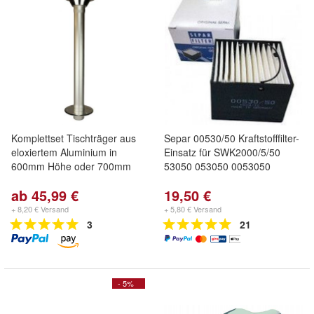
Komplettset Tischträger aus
Separ 00530/50 Kraftstofffilter-
eloxiertem Aluminium in
Einsatz für SWK2000/5/50
600mm Höhe oder 700mm
53050 053050 0053050
ab 45,99 €
19,50 €
+ 8,20 € Versand
+ 5,80 € Versand
3
21
- 5%