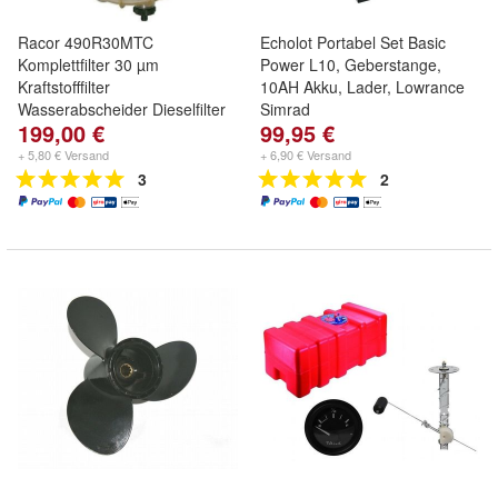
Racor 490R30MTC
Echolot Portabel Set Basic
Komplettfilter 30 µm
Power L10, Geberstange,
Kraftstofffilter
10AH Akku, Lader, Lowrance
Wasserabscheider Dieselfilter
Simrad
199,00 €
99,95 €
+ 5,80 € Versand
+ 6,90 € Versand
3
2