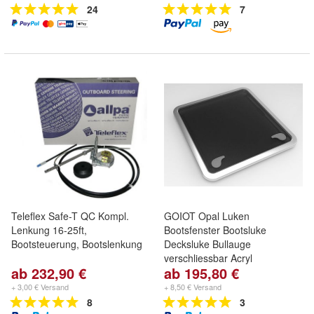
24
7
Teleflex Safe-T QC Kompl.
GOIOT Opal Luken
Lenkung 16-25ft,
Bootsfenster Bootsluke
Bootsteuerung, Bootslenkung
Decksluke Bullauge
verschliessbar Acryl
ab 232,90 €
ab 195,80 €
+ 3,00 € Versand
+ 8,50 € Versand
8
3