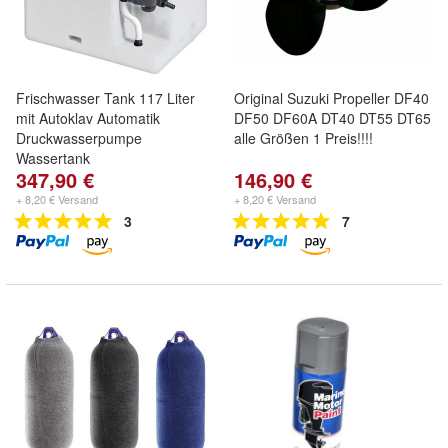
Frischwasser Tank 117 Liter
Original Suzuki Propeller DF40
mit Autoklav Automatik
DF50 DF60A DT40 DT55 DT65
Druckwasserpumpe
alle Größen 1 Preis!!!!
Wassertank
347,90 €
146,90 €
+ 8,20 € Versand
+ 8,20 € Versand
3
7