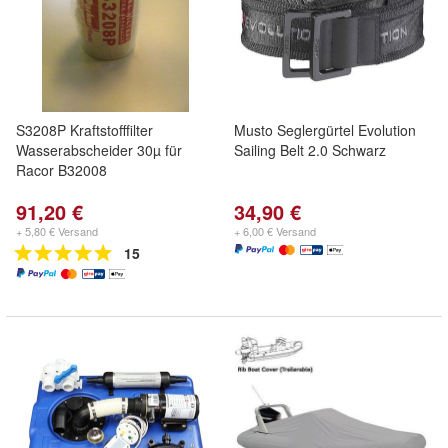
S3208P Kraftstofffilter
Musto Seglergürtel Evolution
Wasserabscheider 30µ für
Sailing Belt 2.0 Schwarz
Racor B32008
91,20 €
34,90 €
+ 5,80 € Versand
+ 6,00 € Versand
15