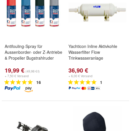
Antifouling-Spray für
Yachticon Inline Aktivkohle
Aussenborder- oder Z-Antriebe
Wasserfilter Flow
& Propeller Bugstrahlruder
Trinkwasseranlage
19,99 €
36,90 €
(49,98 €/l)
+ 7,50 € Versand
+ 6,00 € Versand
16
1