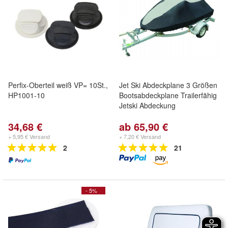
Perfix-Oberteil weiß VP= 10St.,
Jet Ski Abdeckplane 3 Größen
HP1001-10
Bootsabdeckplane Trailerfähig
Jetski Abdeckung
34,68 €
ab 65,90 €
+ 5,95 € Versand
+ 7,20 € Versand
2
21
- 5%