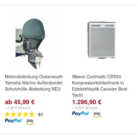
Motorabdeckung Oceansouth
Waeco Coolmatic CRX50
Yamaha Marine Außenborder
Kompressorkühlschrank in
Schutzhülle Abdeckung NEU
Edelstahloptik Caravan Boot
Yacht
ab 45,99 €
1.296,90 €
+ 7,20 € Versand
+ 3,00 € Versand
51