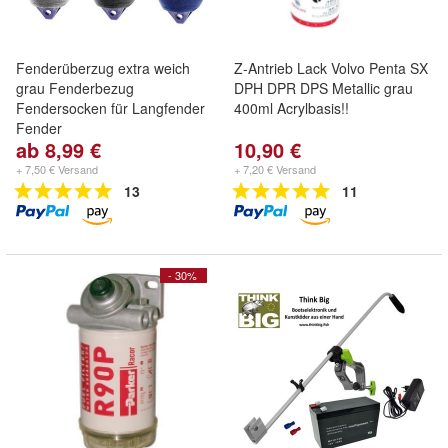
Fenderüberzug extra weich
Z-Antrieb Lack Volvo Penta SX
grau Fenderbezug
DPH DPR DPS Metallic grau
Fendersocken für Langfender
400ml Acrylbasis!!
Fender
ab 8,99 €
10,90 €
+ 7,50 € Versand
+ 7,20 € Versand
13
11
- 30%