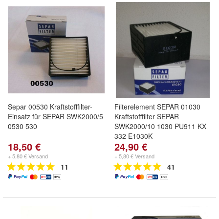
Separ 00530 Kraftstofffilter-
Filterelement SEPAR 01030
Einsatz für SEPAR SWK2000/5
Kraftstofffilter SEPAR
0530 530
SWK2000/10 1030 PU911 KX
332 E1030K
18,50 €
24,90 €
+ 5,80 € Versand
+ 5,80 € Versand
11
41