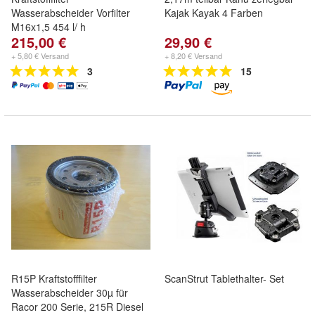
Wasserabscheider Vorfilter
Kajak Kayak 4 Farben
M16x1,5 454 l/ h
215,00 €
29,90 €
+ 5,80 € Versand
+ 8,20 € Versand
3
15
R15P Kraftstofffilter
ScanStrut Tablethalter- Set
Wasserabscheider 30µ für
Racor 200 Serie, 215R Diesel