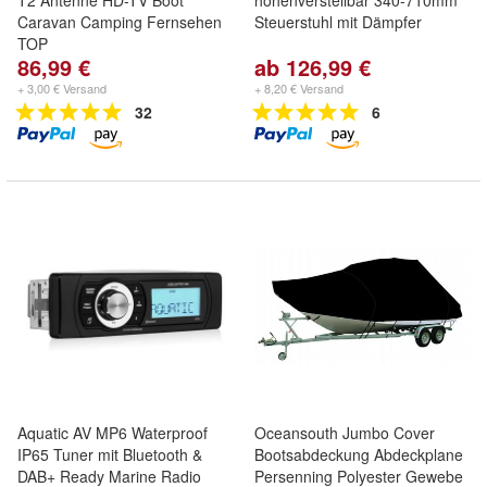
T2 Antenne HD-TV Boot
höhenverstellbar 340-710mm
Caravan Camping Fernsehen
Steuerstuhl mit Dämpfer
TOP
86,99 €
ab 126,99 €
+ 3,00 € Versand
+ 8,20 € Versand
32
6
Aquatic AV MP6 Waterproof
Oceansouth Jumbo Cover
IP65 Tuner mit Bluetooth &
Bootsabdeckung Abdeckplane
DAB+ Ready Marine Radio
Persenning Polyester Gewebe