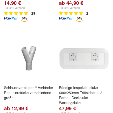
14,90 €
ab 44,90 €
+ 3,00 € Versand
+ 8,20 € Versand
29
2
Schlauchverbinder Y-Verbinder
Bündige Inspektionsluke
Reduzierstücke verschiedene
600x250mm Trittsicher in 3
größen
Farben Decksluke
Wartungsluke
ab 12,99 €
47,99 €