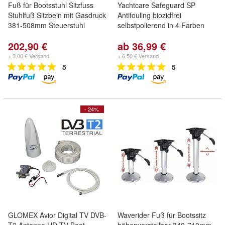
Fuß für Bootsstuhl Sitzfuss
Yachtcare Safeguard SP
Stuhlfuß Sitzbein mit Gasdruck
Antifouling biozidfrei
381-508mm Steuerstuhl
selbstpolierend in 4 Farben
202,90 €
ab 36,99 €
+ 3,00 € Versand
+ 6,50 € Versand
5
5
- 24%
GLOMEX Avior Digital TV DVB-
Waverider Fuß für Bootssitz