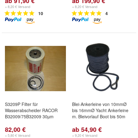
ab 91,90 €
ab 199,90 €
+ 8,20 € Versand
+ 8,20 € Versand
10
4
S3209P Filter für
Blei-Ankerleine von 10mmØ
Wasserabscheider RACOR
bis 16mmØ Yacht Ankerleine
B32009/75B32009 30µm
m. Bleivorlauf Boot bis 50m
82,00 €
ab 54,90 €
+ 5,80 € Versand
+ 9,20 € Versand