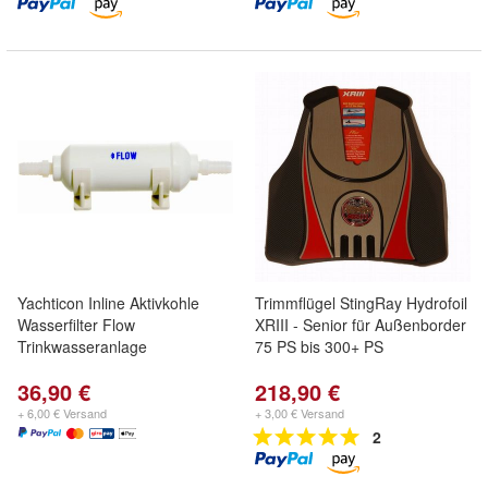
Yachticon Inline Aktivkohle
Trimmflügel StingRay Hydrofoil
Wasserfilter Flow
XRIII - Senior für Außenborder
Trinkwasseranlage
75 PS bis 300+ PS
36,90 €
218,90 €
+ 6,00 € Versand
+ 3,00 € Versand
2