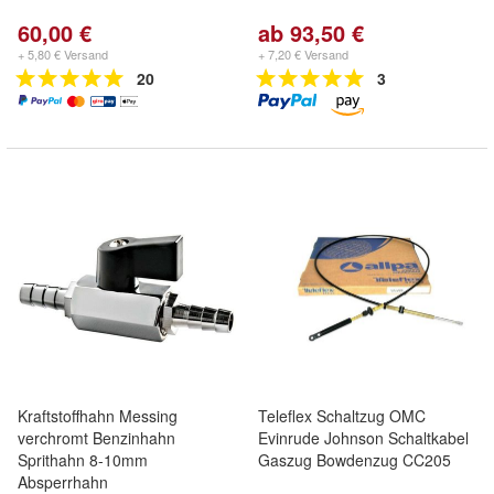
60,00 €
ab 93,50 €
+ 5,80 € Versand
+ 7,20 € Versand
20
3
Kraftstoffhahn Messing
Teleflex Schaltzug OMC
verchromt Benzinhahn
Evinrude Johnson Schaltkabel
Sprithahn 8-10mm
Gaszug Bowdenzug CC205
Absperrhahn