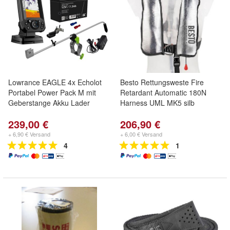
Lowrance EAGLE 4x Echolot
Besto Rettungsweste Fire
Portabel Power Pack M mit
Retardant Automatic 180N
Geberstange Akku Lader
Harness UML MK5 silb
239,00 €
206,90 €
+ 6,90 € Versand
+ 6,00 € Versand
4
1