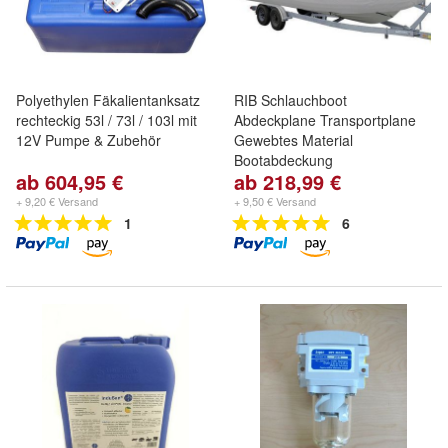
Polyethylen Fäkalientanksatz
RIB Schlauchboot
rechteckig 53l / 73l / 103l mit
Abdeckplane Transportplane
12V Pumpe & Zubehör
Gewebtes Material
Bootabdeckung
ab 604,95 €
ab 218,99 €
+ 9,20 € Versand
+ 9,50 € Versand
1
6