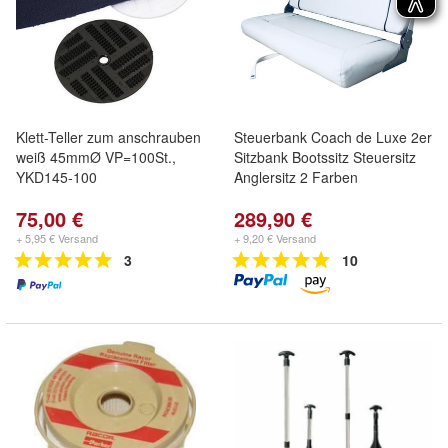
Klett-Teller zum anschrauben
Steuerbank Coach de Luxe 2er
weiß 45mmØ VP=100St.,
Sitzbank Bootssitz Steuersitz
YKD145-100
Anglersitz 2 Farben
75,00 €
289,90 €
+ 5,95 € Versand
+ 9,20 € Versand
3
10