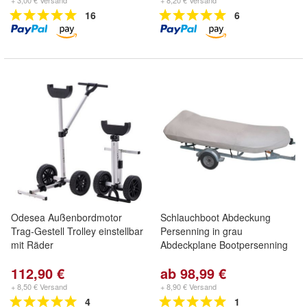
+ 3,00 € Versand
+ 8,20 € Versand
16
6
Odesea Außenbordmotor
Schlauchboot Abdeckung
Trag-Gestell Trolley einstellbar
Persenning in grau
mit Räder
Abdeckplane Bootpersenning
112,90 €
ab 98,99 €
+ 8,50 € Versand
+ 8,90 € Versand
4
1