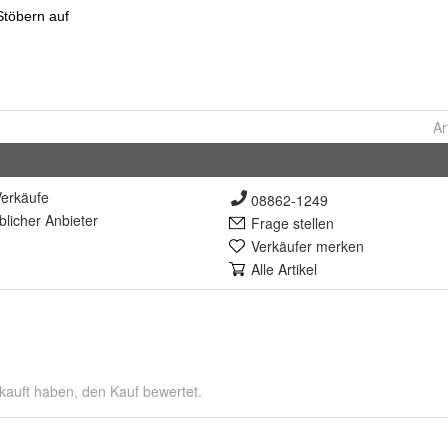
Ar
erkäufe
08862-1249
lich
er Anbieter
Frage stellen
Verkäufer merken
Alle Artikel
kauft haben, den Kauf bewertet.