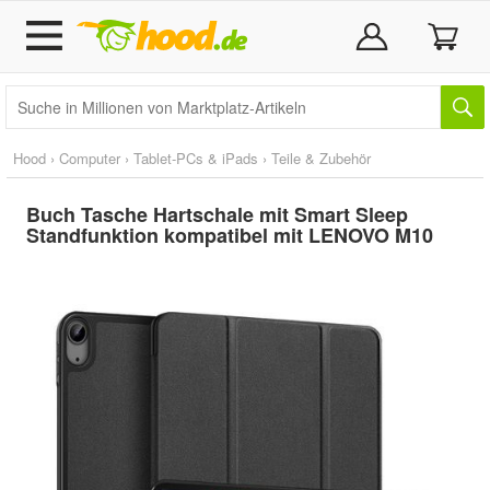
Hood
›
Computer
›
Tablet-PCs & iPads
›
Teile & Zubehör
Buch Tasche Hartschale mit Smart Sleep
Standfunktion kompatibel mit LENOVO M10