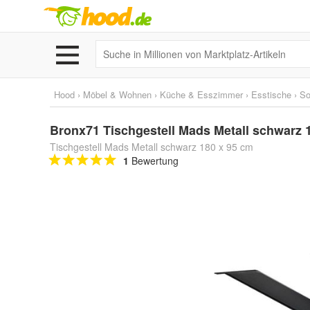
Hood
›
Möbel & Wohnen
›
Küche & Esszimmer
›
Esstische
›
So
Bronx71 Tischgestell Mads Metall schwarz 
Tischgestell Mads Metall schwarz 180 x 95 cm
1
Bewertung