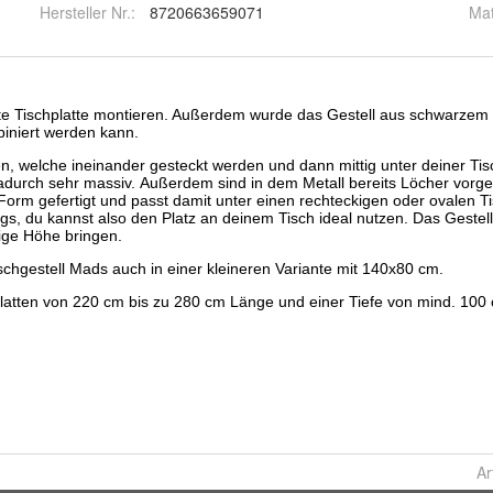
Hersteller Nr.:
8720663659071
Mat
Ar