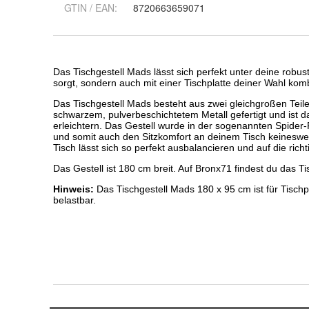
GTIN / EAN:
8720663659071