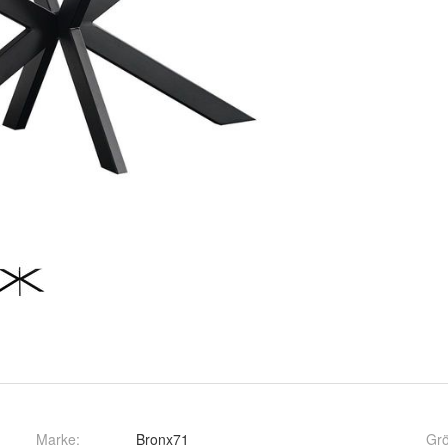
Marke:
Bronx71
Gr