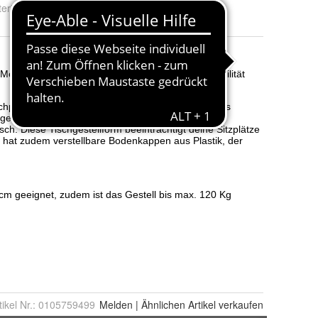
erial
:
Metall / Stahl
tikel Nr.:
0105759499
Melden
|
Ähnlichen
Artikel verkaufen