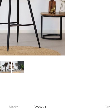
Marke:
Bronx71
Gr