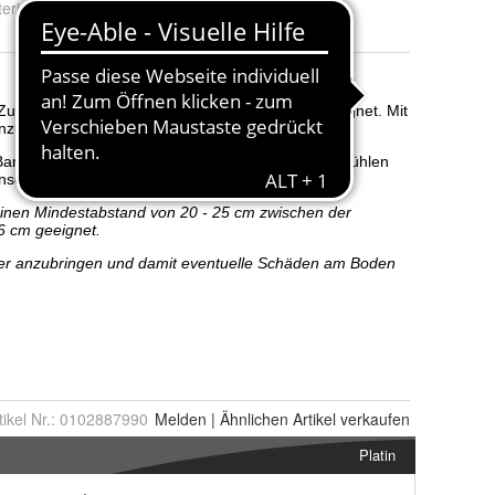
erial
:
Microfaser
tikel Nr.:
0102887990
Melden
|
Ähnlichen
Artikel verkaufen
Platin