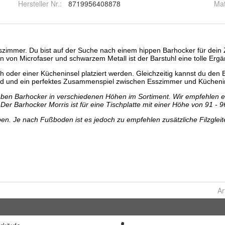
Hersteller Nr.:
8719956408878
Mat
Ar