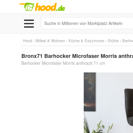
Hood
›
Möbel & Wohnen
›
Küche & Esszimmer
›
Stühle
›
Barho
Bronx71 Barhocker Microfaser Morris anthr
Barhocker Microfaser Morris anthrazit 71 cm