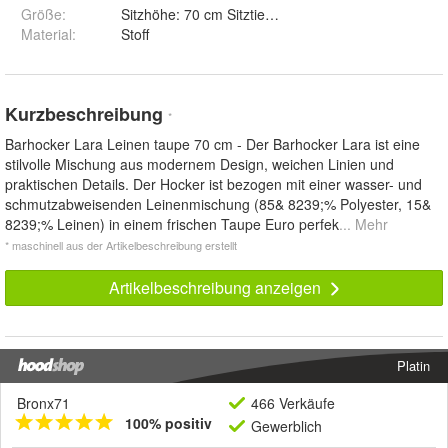
Größe
:
Sitzhöhe: 70 cm Sitztiefe: 45,5 cm Sitzbreite: 46 c
Material
:
Stoff
Kurzbeschreibung
*
Barhocker Lara Leinen taupe 70 cm - Der Barhocker Lara ist eine
stilvolle Mischung aus modernem Design, weichen Linien und
praktischen Details. Der Hocker ist bezogen mit einer wasser- und
schmutzabweisenden Leinenmischung (85& 8239;% Polyester, 15&
8239;% Leinen) in einem frischen Taupe Euro perfek
... Mehr
* maschinell aus der Artikelbeschreibung erstellt
Artikelbeschreibung anzeigen
Platin
Bronx71
466 Verkäufe
100% positiv
Gewerblich