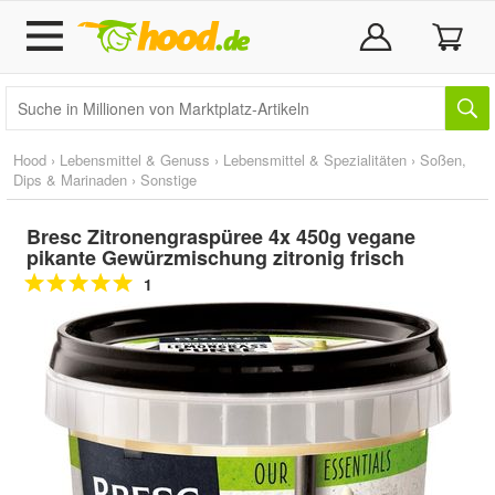
Hood
›
Lebensmittel & Genuss
›
Lebensmittel & Spezialitäten
›
Soßen,
Dips & Marinaden
›
Sonstige
Bresc Zitronengraspüree 4x 450g vegane
pikante Gewürzmischung zitronig frisch
1