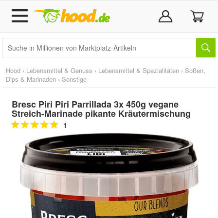
Hood
›
Lebensmittel & Genuss
›
Lebensmittel & Spezialitäten
›
Soßen,
Dips & Marinaden
›
Sonstige
Bresc Piri Piri Parrillada 3x 450g vegane
Streich-Marinade pikante Kräutermischung
1