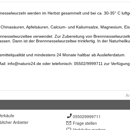
Ar
erkäufe
055029999711
lich
er Anbieter
Frage stellen
Verkäufer merken