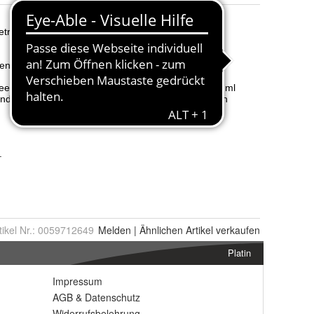
tikel Nr.:
0059712649
Melden
|
Ähnlichen
Artikel verkaufen
Platin
Impressum
AGB
&
Datenschutz
Widerrufsbelehrung