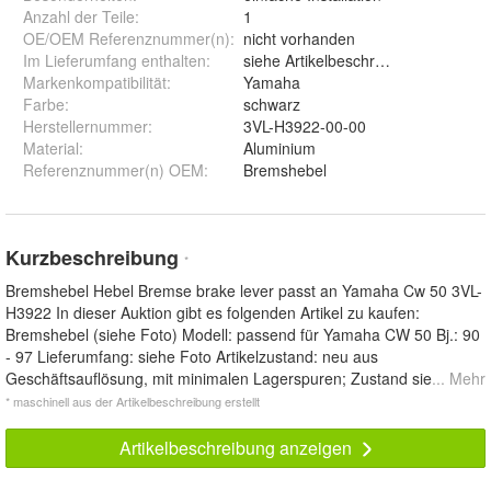
Anzahl der Teile
:
1
OE/OEM Referenznummer(n)
:
nicht vorhanden
Im Lieferumfang enthalten
:
siehe Artikelbeschreibung
Markenkompatibilität
:
Yamaha
Farbe
:
schwarz
Herstellernummer
:
3VL-H3922-00-00
Material
:
Aluminium
Referenznummer(n) OEM
:
Bremshebel
Kurzbeschreibung
*
Bremshebel Hebel Bremse brake lever passt an Yamaha Cw 50 3VL-
H3922 In dieser Auktion gibt es folgenden Artikel zu kaufen:
Bremshebel (siehe Foto) Modell: passend für Yamaha CW 50 Bj.: 90
- 97 Lieferumfang: siehe Foto Artikelzustand: neu aus
Geschäftsauflösung, mit minimalen Lagerspuren; Zustand sie
... Mehr
* maschinell aus der Artikelbeschreibung erstellt
Artikelbeschreibung anzeigen