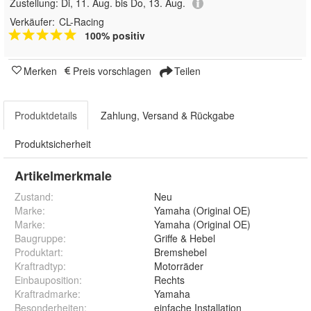
Zustellung:
Di, 11. Aug. bis Do, 13. Aug.
Verkäufer:
CL-Racing
100% positiv
Merken
Preis vorschlagen
Teilen
Produktdetails
Zahlung, Versand & Rückgabe
Produktsicherheit
Artikelmerkmale
Zustand:
Neu
Marke:
Yamaha (Original OE)
Marke
:
Yamaha (Original OE)
Baugruppe
:
Griffe & Hebel
Produktart
:
Bremshebel
Kraftradtyp
:
Motorräder
Einbauposition
:
Rechts
Kraftradmarke
:
Yamaha
Besonderheiten
:
einfache Installation