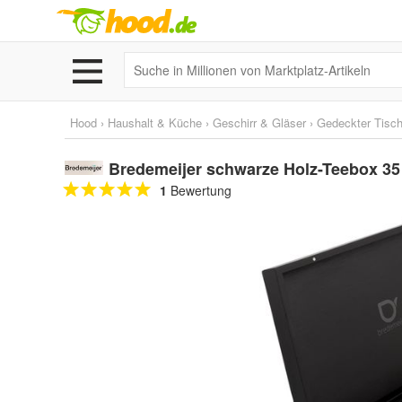
Hood
›
Haushalt & Küche
›
Geschirr & Gläser
›
Gedeckter Tisc
Bredemeijer schwarze Holz-Teebox 35 
1
Bewertung