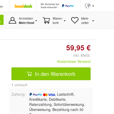
Mit Sicherheit bei
en
Hood einkaufen
Anmelden
Waren-
Merk-
Mein Hood
korb
zettel
59,95 €
inkl. MwSt.
Kostenloser Versand
In den Warenkorb
1
 verkauft
Zahlung
, Lastschrift,
Kreditkarte, Debitkarte,
Ratenzahlung, Sofortüberweisung,
Überweisung, Bezahlung nach 30