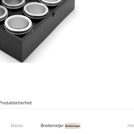
Produktsicherheit
Marke:
Bredemeijer
Her