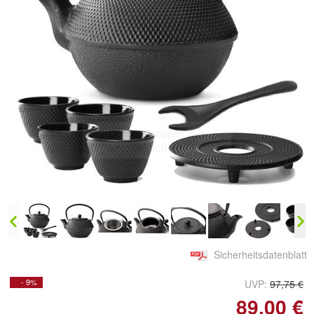
Doppelt antippen zum
vergrößern
Sicherheitsdatenblatt
- 9%
UVP:
97,75 €
89,00 €