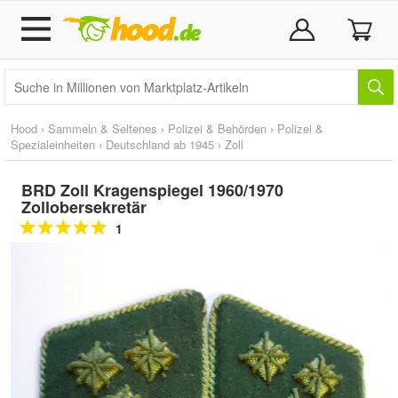
Hood
›
Sammeln & Seltenes
›
Polizei & Behörden
›
Polizei &
Spezialeinheiten
›
Deutschland ab 1945
›
Zoll
BRD Zoll Kragenspiegel 1960/1970
Zollobersekretär
1