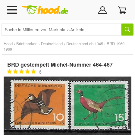
Hood
›
Briefmarken
›
Deutschland
›
Deutschland ab 1945
›
BRD 1960-
1969
BRD gestempelt Michel-Nummer 464-467
3