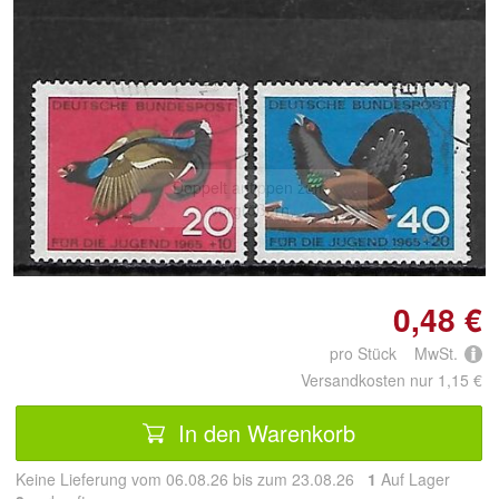
Doppelt antippen zum
vergrößern
0,48 €
pro Stück MwSt.
Versandkosten nur 1,15 €
In den Warenkorb
Keine Lieferung vom 06.08.26 bis zum 23.08.26
1
Auf Lager