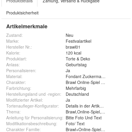
Produktdetails
Zahlung, Versand & Rückgabe
Produktsicherheit
Artikelmerkmale
Zustand:
Neu
Marke:
Festivalartikel
Hersteller Nr.:
brawl01
Kalorie
:
120 kcal
Produktart
:
Torte & Deko
Anlass
:
Geburtstag
Personalisieren
:
Ja
Material
:
Fondant Zuckermasse Oblate Zuck
Charakter
:
Brawl Online-Spiel Multiplayer-Spiel
Farbrichtung
:
Mehrfarbig
Herstellungsland und -region
:
Deutschland
Modifizierter Artikel
:
Ja
Tortenaufleger-Konfigurator
:
Details in der Artikelbeschreibung
Thema
:
Brawl,Online-Spiel,Multiplayer-Spiel
Anleitung für Personalisierung
:
Bitte Foto Und Text
Modifikationsbeschreibung
:
Foto/ Text
Charakter Familie
:
Brawl+Online-Spiel+Multiplayer-Spi