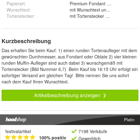
Papierart
:
Wunschtext
:
mit Wunschtext und ohne Wunsc
Tortenstecker
:
mit Tortenstecker und ohne
Kurzbeschreibung
Das erhalten Sie beim Kauf: 1) einen runden Tortenaufleger mit dem
gewünschten Durchmesser, aus Fondant oder Oblate 2) vier kleinen
runden Muffin-Aufleger sind auch dabei 3) wunschgemäß mit
Tortenstecker (Bild Nummer 6,7) Beim Kauf bis 16:15 Uhr erfolgt ein
sofortiger Versand am gleichen Tag! Bitte nennen Sie uns sofort
nach dem Kauf Ihren Wunschtext.
Artikelbeschreibung anzeigen
Platin
festivalartikel
7198 Verkäufe
100% positiv
Gewerblich