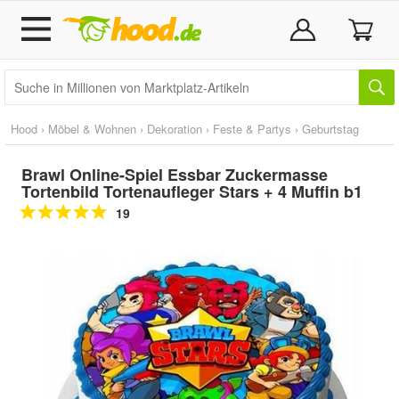
Hood
›
Möbel & Wohnen
›
Dekoration
›
Feste & Partys
›
Geburtstag
Brawl Online-Spiel Essbar Zuckermasse
Tortenbild Tortenaufleger Stars + 4 Muffin b1
19