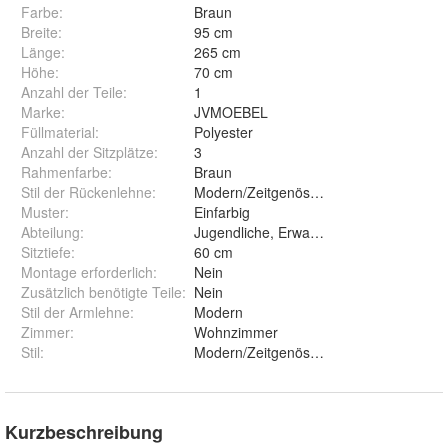
Farbe
:
Braun
Breite
:
95 cm
Länge
:
265 cm
Höhe
:
70 cm
Anzahl der Teile
:
1
Marke
:
JVMOEBEL
Füllmaterial
:
Polyester
Anzahl der Sitzplätze
:
3
Rahmenfarbe
:
Braun
Stil der Rückenlehne
:
Modern/Zeitgenössisch
Muster
:
Einfarbig
Abteilung
:
Jugendliche, Erwachsene
Sitztiefe
:
60 cm
Montage erforderlich
:
Nein
Zusätzlich benötigte Teile
:
Nein
Stil der Armlehne
:
Modern
Zimmer
:
Wohnzimmer
Stil
:
Modern/Zeitgenössisch
Kurzbeschreibung