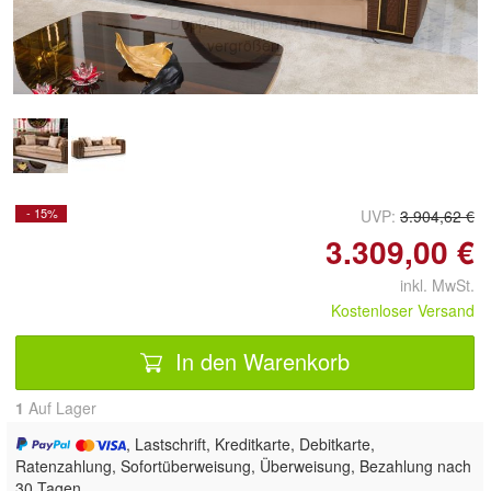
Doppelt antippen zum
vergrößern
- 15%
UVP:
3.904,62 €
3.309,00 €
inkl. MwSt.
Kostenloser Versand
In den Warenkorb
1
Auf Lager
, Lastschrift, Kreditkarte, Debitkarte,
Ratenzahlung, Sofortüberweisung, Überweisung, Bezahlung nach
30 Tagen