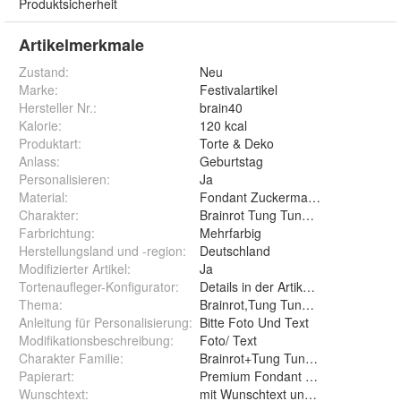
Produktsicherheit
Artikelmerkmale
Zustand:
Neu
Marke:
Festivalartikel
Hersteller Nr.:
brain40
Kalorie
:
120 kcal
Produktart
:
Torte & Deko
Anlass
:
Geburtstag
Personalisieren
:
Ja
Material
:
Fondant Zuckermasse Oblate Zuck
Charakter
:
Brainrot Tung 
Farbrichtung
:
Mehrfarbig
Herstellungsland und -region
:
Deutschland
Modifizierter Artikel
:
Ja
Tortenaufleger-Konfigurator
:
Details in der Artikelbeschreibung
Thema
:
Brainrot,Tung Tung Tung Sahur,Bal
Anleitung für Personalisierung
:
Bitte Foto Und Text
Modifikationsbeschreibung
:
Foto/ Text
Charakter Familie
:
Brainrot+Tung Tung Tung Sahur+Tra
Papierart
:
Wunschtext
:
mit Wunschtext und ohne Wunsc