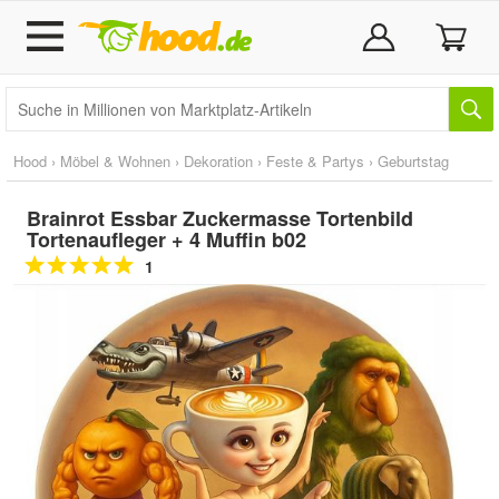
Hood
›
Möbel & Wohnen
›
Dekoration
›
Feste & Partys
›
Geburtstag
Brainrot Essbar Zuckermasse Tortenbild
Tortenaufleger + 4 Muffin b02
1