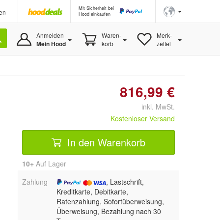
Mit Sicherheit bei
en
Hood einkaufen
Anmelden
Waren-
Merk-
Mein Hood
korb
zettel
816,99 €
inkl. MwSt.
Kostenloser Versand
In den Warenkorb
10+
Auf Lager
Zahlung
, Lastschrift,
Kreditkarte, Debitkarte,
Ratenzahlung, Sofortüberweisung,
Überweisung, Bezahlung nach 30