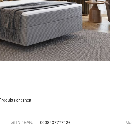
Produktsicherheit
GTIN / EAN:
0038407777126
Ma