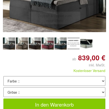
Doppelt antippen zum
vergrößern
839,00 €
ab
inkl. MwSt.
Kostenloser Versand
In den Warenkorb