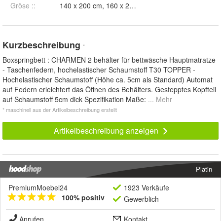
Gröse :
:
140 x 200 cm,
Kurzbeschreibung
*
Boxspringbett : CHARMEN 2 behälter für bettwäsche Hauptmatratze
- Taschenfedern, hochelastischer Schaumstoff T30 TOPPER -
Hochelastischer Schaumstoff (Höhe ca. 5cm als Standard) Automat
auf Federn erleichtert das Öffnen des Behälters. Gestepptes Kopfteil
auf Schaumstoff 5cm dick Spezifikation Maße:
... Mehr
* maschinell aus der Artikelbeschreibung erstellt
Artikelbeschreibung anzeigen
Platin
PremiumMoebel24
1923 Verkäufe
100% positiv
Gewerblich
Anrufen
Kontakt