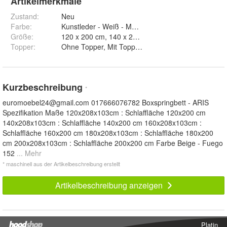
Artikelmerkmale
Zustand:
Neu
Farbe
:
Kunstleder - Weiß - Madryt 920, Beige - Fuego 15
Größe
:
Topper
:
Ohne Topper, Mit Topper T25 und Mit Topper V
Kurzbeschreibung
*
euromoebel24@gmail.com
017666076782 Boxspringbett - ARIS
Spezifikation Maße 120x208x103cm : Schlaffläche 120x200 cm
140x208x103cm : Schlaffläche 140x200 cm 160x208x103cm :
Schlaffläche 160x200 cm 180x208x103cm : Schlaffläche 180x200
cm 200x208x103cm : Schlaffläche 200x200 cm Farbe Beige - Fuego
152
... Mehr
* maschinell aus der Artikelbeschreibung erstellt
Artikelbeschreibung anzeigen
Platin