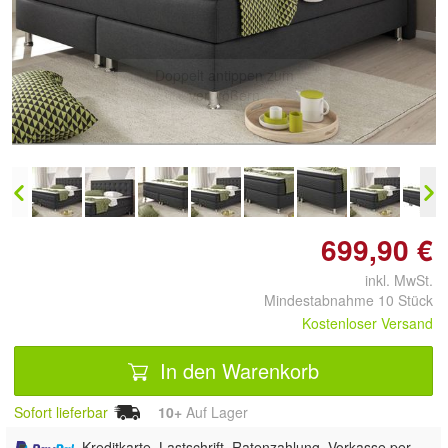
Doppelt antippen zum
vergrößern
699,90 €
inkl. MwSt.
Mindestabnahme 10 Stück
Kostenloser Versand
In den Warenkorb
Sofort lieferbar
10+
Auf Lager
, Kreditkarte, Lastschrift, Ratenzahlung, Vorkasse per