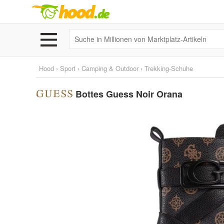
Hood
›
Sport
›
Camping & Outdoor
›
Trekking-Schuhe
Bottes Guess Noir Orana