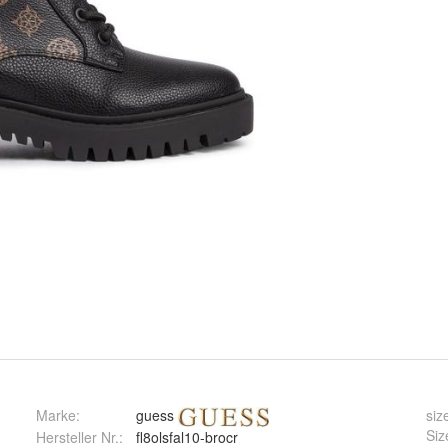
Marke:
guess
siz
Siz
Hersteller Nr.:
fl8olsfal10-brocr