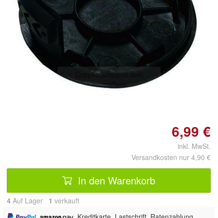
Doppelt antippen zum
vergrößern
6,99 €
inkl. MwSt.
Versandkosten nur 4,90 €
In den Warenkorb
4
Auf Lager
1
 verkauft
,
, Kreditkarte, Lastschrift, Ratenzahlung,