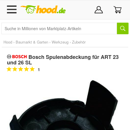
Hood
›
Baumarkt & Garten
›
Werkzeug
›
Zubehör
Bosch Spulenabdeckung für ART 23
und 26 SL
1