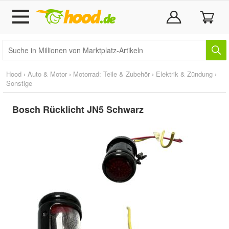
Hood
›
Auto & Motor
›
Motorrad: Teile & Zubehör
›
Elektrik & Zündung
›
Sonstige
Bosch Rücklicht JN5 Schwarz