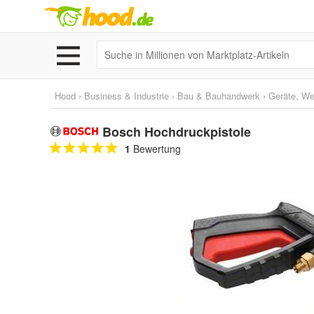
Hood
›
Business & Industrie
›
Bau & Bauhandwerk
›
Geräte, W
Bosch Hochdruckpistole
1
Bewertung