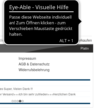
tikel Nr.:
0096519509
Melden
|
Ähnlichen
Artikel verkaufen
Platin
Impressum
AGB
&
Datenschutz
Widerrufsbelehrung