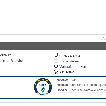
Ar
erkäufe
01756374894
lich
er Anbieter
Frage stellen
Verkäufer merken
Alle Artikel