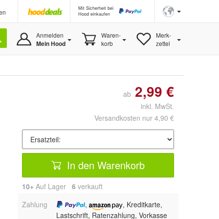
Mit Sicherheit bei
en
Hood einkaufen
Anmelden
Waren-
Merk-
Mein Hood
korb
zettel
2,99 €
ab
inkl. MwSt.
Versandkosten nur 4,90 €
In den Warenkorb
10+
Auf Lager
6
 verkauft
Zahlung
,
, Kreditkarte,
Lastschrift, Ratenzahlung, Vorkasse