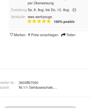
per Überweisung
Zustellung
Sa, 8. Aug. bis Do, 13. Aug.
Verkäufer
wws-werkzeuge
100% positiv
Merken
Preis vorschlagen
Teilen
steller Nr.:
3603B07000
atzteil
:
Nr.1/1 Gehäuseschale, Nr.1/2 Motorgehäuse, Nr.1/3 Schraub